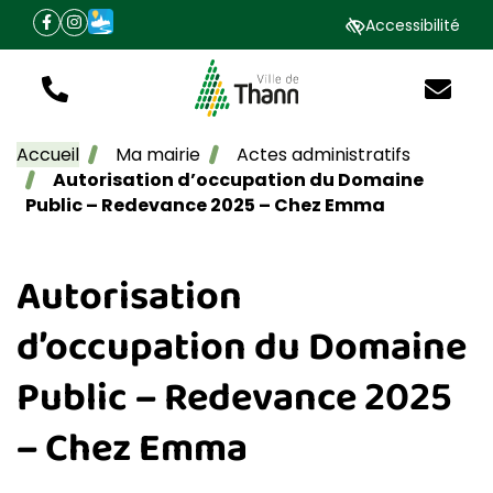
Gestion des traceurs
Aller
Aller
Aller
Accessibilité
IntraMuros
(ouverture dans un nouvel onglet)
Facebook
(ouverture dans un nouvel onglet)
Instagram
(ouverture dans un nouvel onglet)
à
au
au
la
contenu
pied
navigation
de
Tél.
Nous éc
Site officiel de la vill
page
Accueil
Ma mairie
Actes administratifs
Autorisation d’occupation du Domaine
Public – Redevance 2025 – Chez Emma
Autorisation
d’occupation du Domaine
Public – Redevance 2025
– Chez Emma