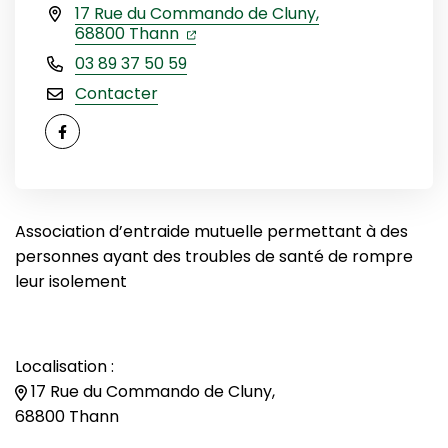
17 Rue du Commando de Cluny,
(ouverture dans un nouvel onglet
(ouverture dans un nouvel ongle
68800 Thann
03 89 37 50 59
Contacter
Facebook
Association d’entraide mutuelle permettant à des
personnes ayant des troubles de santé de rompre
leur isolement
Localisation :
17 Rue du Commando de Cluny,
68800 Thann