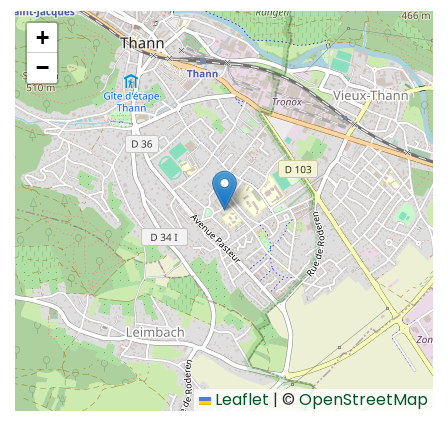
+
−
Leaflet
|
©
OpenStreetMap