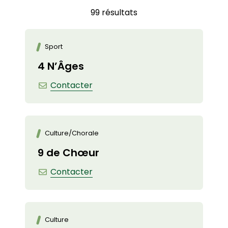
Filtrer les fiches associations
Liste des fiches associations
99 résultats
Sport
4 N’Âges
4 N’Âges
Contacter
Culture
/
Chorale
9 de Chœur
9 de Chœur
Contacter
Culture