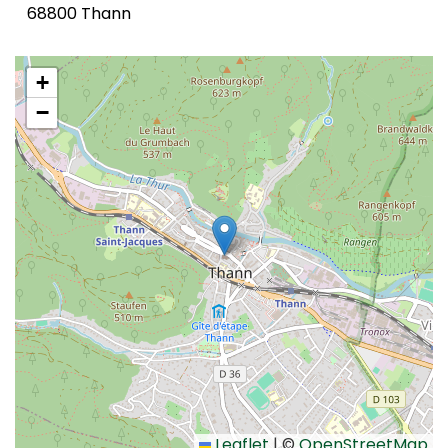
68800 Thann
+
−
Leaflet
|
©
OpenStreetMap